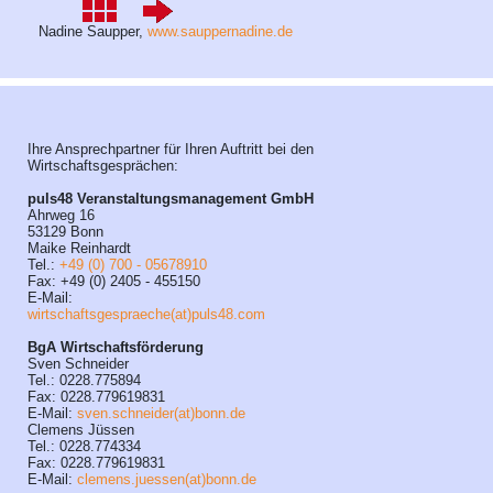
Nadine Saupper,
www.sauppernadine.de
Ihre Ansprechpartner für Ihren Auftritt bei den
Wirtschaftsgesprächen:
puls48 Veranstaltungsmanagement GmbH
Ahrweg 16
53129 Bonn
Maike Reinhardt
Tel.:
+49 (0) 700 - 05678910
Fax: +49 (0) 2405 - 455150
E-Mail:
wirtschaftsgespraeche(at)puls48.com
BgA Wirtschaftsförderung
Sven Schneider
Tel.: 0228.775894
Fax: 0228.779619831
E-Mail:
sven.schneider(at)bonn.de
Clemens Jüssen
Tel.: 0228.774334
Fax: 0228.779619831
E-Mail:
clemens.juessen(at)bonn.de