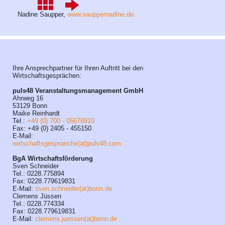
Nadine Saupper,
www.sauppernadine.de
Ihre Ansprechpartner für Ihren Auftritt bei den
Wirtschaftsgesprächen:
puls48 Veranstaltungsmanagement GmbH
Ahrweg 16
53129 Bonn
Maike Reinhardt
Tel.:
+49 (0) 700 - 05678910
Fax: +49 (0) 2405 - 455150
E-Mail:
wirtschaftsgespraeche(at)puls48.com
BgA Wirtschaftsförderung
Sven Schneider
Tel.: 0228.775894
Fax: 0228.779619831
E-Mail:
sven.schneider(at)bonn.de
Clemens Jüssen
Tel.: 0228.774334
Fax: 0228.779619831
E-Mail:
clemens.juessen(at)bonn.de