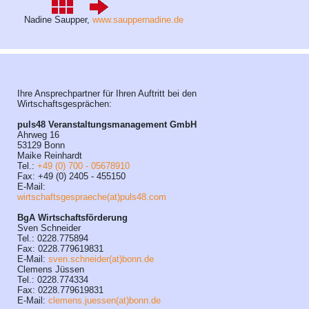
Nadine Saupper,
www.sauppernadine.de
Ihre Ansprechpartner für Ihren Auftritt bei den
Wirtschaftsgesprächen:
puls48 Veranstaltungsmanagement GmbH
Ahrweg 16
53129 Bonn
Maike Reinhardt
Tel.:
+49 (0) 700 - 05678910
Fax: +49 (0) 2405 - 455150
E-Mail:
wirtschaftsgespraeche(at)puls48.com
BgA Wirtschaftsförderung
Sven Schneider
Tel.: 0228.775894
Fax: 0228.779619831
E-Mail:
sven.schneider(at)bonn.de
Clemens Jüssen
Tel.: 0228.774334
Fax: 0228.779619831
E-Mail:
clemens.juessen(at)bonn.de